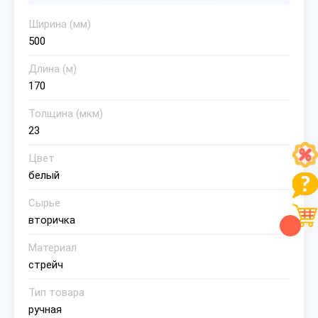
Ширина (мм)
500
Длина (м)
170
Толщина (мкм)
23
Цвет
белый
Сырье
вторичка
Материал
стрейч
Тип товара
ручная