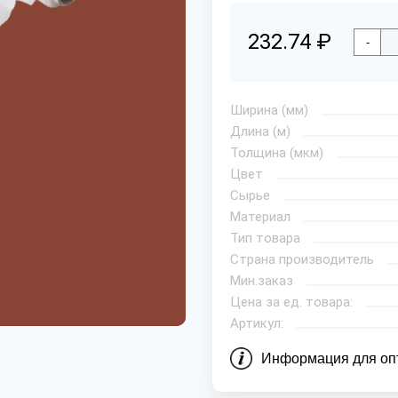
232.74 ₽
-
Ширина (мм)
Длина (м)
Толщина (мкм)
Цвет
Сырье
Материал
Тип товара
Страна производитель
Мин.заказ
Цена за ед. товара:
Артикул:
Информация для оп