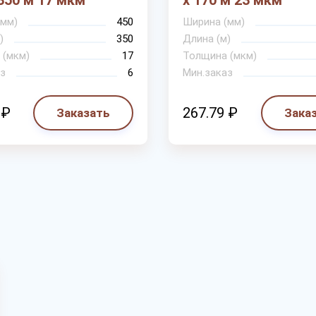
 350 м 17 мкм
х 170 м 23 мкм
(мм)
450
Ширина (мм)
)
350
Длина (м)
 (мкм)
17
Толщина (мкм)
з
6
Мин.заказ
 ₽
267.79 ₽
Заказать
Зака