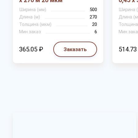
х 270 м 20 мкм
0,45 х
Ширина (мм)
500
Ширина 
Длина (м)
270
Длина (м
Толщина (мкм)
20
Толщина
Мин.заказ
6
Мин.зака
365.05 ₽
514.73
Заказать