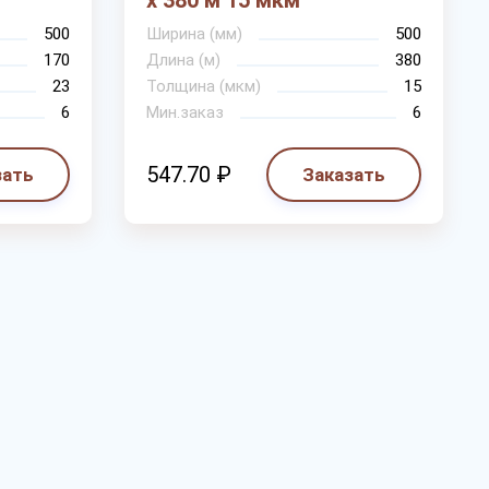
х 380 м 15 мкм
500
Ширина (мм)
500
170
Длина (м)
380
23
Толщина (мкм)
15
6
Мин.заказ
6
547.70 ₽
зать
Заказать