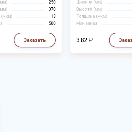
(мм)
250
Ширина (мм)
(мм)
370
Высота (мм)
 (мкм)
13
Толщина (мкм)
з
500
Мин.заказ
3.82 ₽
Заказать
Зака