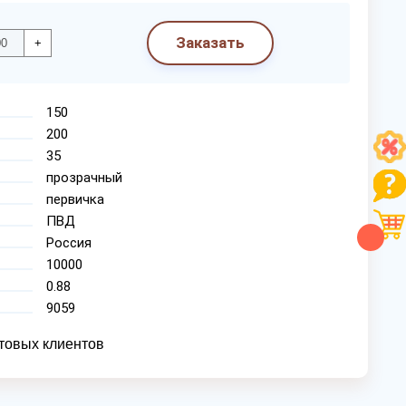
Заказать
+
150
200
35
прозрачный
первичка
ПВД
Россия
10000
0.88
9059
товых клиентов