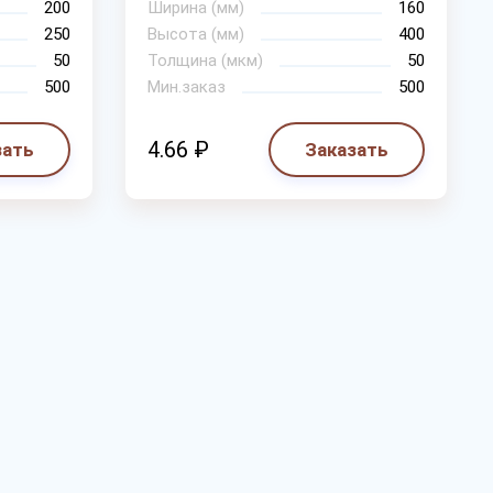
200
Ширина (мм)
160
250
Высота (мм)
400
50
Толщина (мкм)
50
500
Мин.заказ
500
4.66 ₽
зать
Заказать