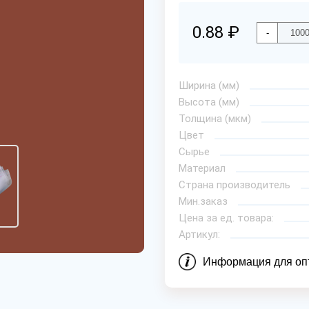
0.88 ₽
-
Ширина (мм)
Высота (мм)
Толщина (мкм)
Цвет
Сырье
Материал
Страна производитель
Мин.заказ
Цена за ед. товара:
Артикул:
Информация для оп